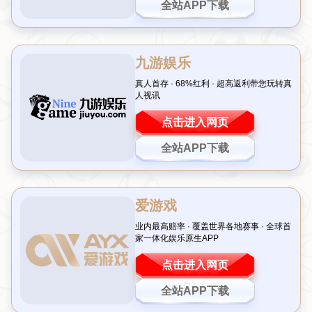
[流言板]巴萨欧冠淘汰赛再遭惨败，7球失
利历史第三次，前两次皆负拜仁
by 必赢体育官网
2026-05-24T02:55:04+08:00
引言：巴萨欧冠惨败史再添
一笔
在足球世界中，巴塞罗那足球俱乐部（简称巴萨）一直是
欧洲足坛的顶级豪门，然而，近期的一场比赛却让球迷们
心痛不已。据最新消息，巴萨在欧冠淘汰赛中第三次单场
丢掉至少7球，而令人唏嘘的是，前两次的“惨案”对手均
是德甲巨人拜仁慕尼黑。这不仅让人感慨昔日王者的没
落，也引发了关于球队战术、球员状态以及管理层决策的
广泛讨论。今天，我们就来深入剖析这一现象，探究巴萨
在
欧冠淘汰赛
中的尴尬纪录背后隐藏的故事。