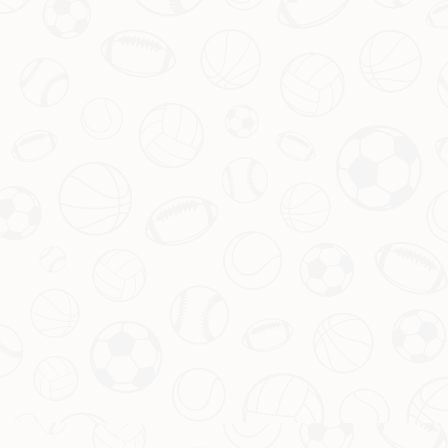
2026-08-08
瓜迪奥拉：德布劳内即将复
出，期待未来两战能登场