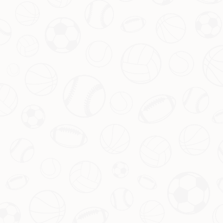
关于必赢体育官网
必赢体育官网
从赛事门票、酒店预订到专业的导游和运动员训练服
务，本站为每一位客户量身定制个性化的行程安排，
确保客户在享受体育赛事的同时，获得更好的运动体
验和休闲放松。未来，公司将继续拓展体育旅游业
务，进一步加深与国际知名赛事、运动品牌及旅游目
的地的合作，推动体育旅游行业的蓬勃发展，提供更
高质量、更具吸引力的体育旅游服务。