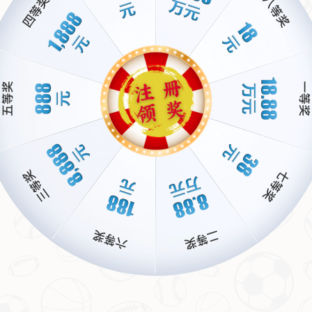
赛初期失球，士气便会迅速低落，甚至出现全线崩溃的情
况。
此外，管理层的决策也难辞其咎。过去几年，巴萨在转会
市场上的操作饱受诟病，高价引进的球员表现不佳，而青
训体系的衰退也让球队失去了曾经赖以成名的“Tiki-Taka”
风格。这些问题叠加在一起，使得巴萨在面对如拜仁这样
的强敌时，显得格外脆弱。
案例分析：2020年8-2惨败的