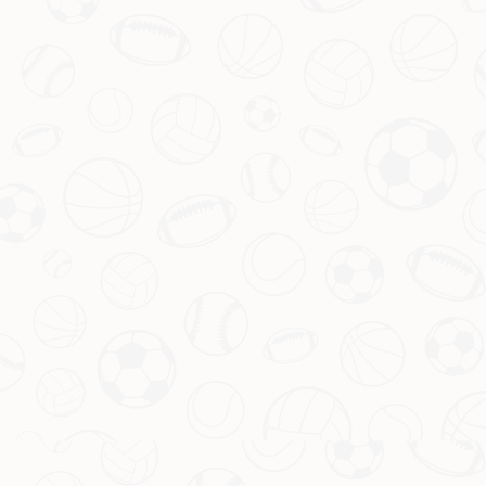
热线电话
栏目介绍
关于必赢体育官网
产品服务
新闻中心
联系我们
友情链接
友情链接
联系我们