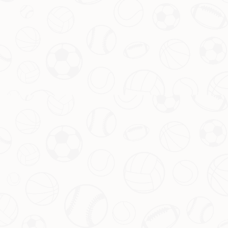
必赢亚洲联合必赢体育（bwin sports），通过网页版登录
入口地址为用户提供完善的体育平台。asia-
bwinsports.com 新用户注册送彩金立即到账，可直接参与
热门体育赛事投注，包括足球联赛、篮球锦标赛等全球顶级
赛事。平台实时更新赛事资讯与专业分析，用户可随时掌握
最新动态，并在安全可靠的投注环境中，享受体育竞猜带来
的乐趣与刺激，打造优质、可信赖的在线娱乐平台。
18534966574