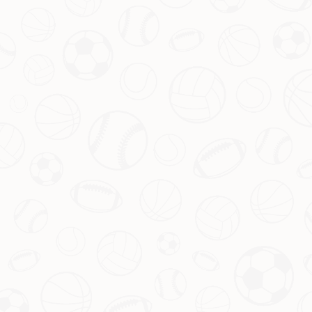
2026-08-08
【洞察】魔鬼赛程挑战北京
首钢，周琦归来恰逢其时