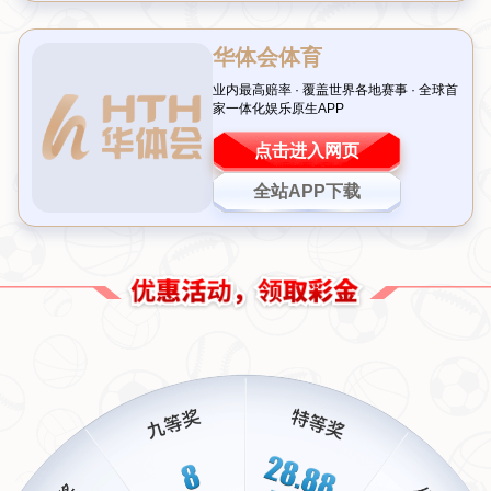
为什么选择苏比门迪？中场全能型选手的新宠
作为皇家社会的重要支柱，苏比门迪凭借稳定表现已经吸
引了多个欧洲顶级俱乐部关注。他不仅拥有出色控球能
力，还擅长拦截对方攻势并迅速组织反击。在现代足球节
奏加快和技术要求提升的趋势下，这种“双向”属性使得他
成为“各类战术方案适配”的完美人选。
而对于阿森纳来说，引进一名可以弥补阵容不足、同时增
强整体均衡性的中场球员至关重要。尤其是在追求冲击英
超冠军与欧洲赛事起飞同时保持平稳过渡时，人们往往需
要像
苏比门蒂这样的铁腰式人物
横跨防线，与前锋衔接从
容外骨架进行传构融合发挥喷核战略任务胶粘戏性能角色
强硬者.”
优秀站点：
PG电子游戏在线试玩-赏金大对决模拟器官方网站 Wild
Bounty Showdown