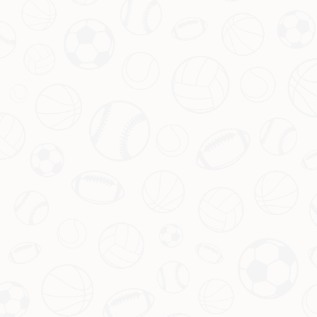
栏目介绍
关于必赢体育官网
产品服务
新闻中心
联系我们
友情链接
友情链接
联系我们
18534966574