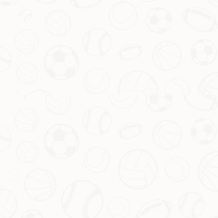
2026-08-08
关注我们