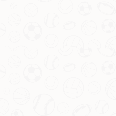
必赢亚洲联合必赢体育（bwin sports），通过网页版登录
入口地址为用户提供完善的体育平台。asia-
bwinsports.com 新用户注册送彩金立即到账，可直接参与
热门体育赛事投注，包括足球联赛、篮球锦标赛等全球顶级
赛事。平台实时更新赛事资讯与专业分析，用户可随时掌握
最新动态，并在安全可靠的投注环境中，享受体育竞猜带来
的乐趣与刺激，打造优质、可信赖的在线娱乐平台。