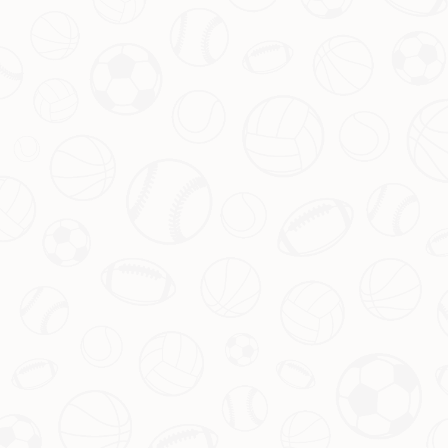
2026-08-09
世界杯志愿者暖心事迹刷屏
热搜，感动无数网友