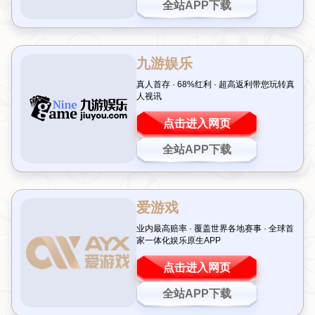
蔡慧康因何事致歉？海港球员面临罚款处
罚
by 必赢体育官网
2026-05-24T02:55:04+08:00
引言：蔡慧康事件引发热议
近日，上海海港队球员蔡慧康因不当言行引发了广泛关
注。作为一名备受瞩目的职业球员，他的行为不仅影响个
人形象，也牵动着球迷和俱乐部的心。
蔡慧康怎么了
？为
何会面临道歉与罚款的双重处罚？这一事件背后究竟隐藏
着怎样的故事？本文将为您详细解析事件的来龙去脉，带
您了解真相，同时探讨职业球员言行规范的重要性。
事件起因：不当言论惹争议
事情的起因源于蔡慧康在一次公开场合中的不当言论。据
悉，他在社交媒体或采访中发表了一些可能涉及敏感话题