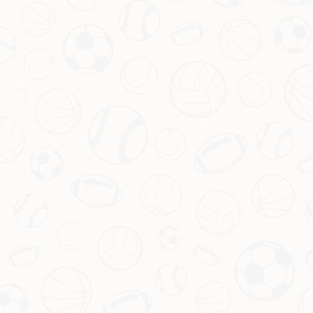
关于必赢体育官网
必赢体育官网
从赛事门票、酒店预订到专业的导游和运动员训练服
务，本站为每一位客户量身定制个性化的行程安排，
确保客户在享受体育赛事的同时，获得更好的运动体
验和休闲放松。未来，公司将继续拓展体育旅游业
务，进一步加深与国际知名赛事、运动品牌及旅游目
的地的合作，推动体育旅游行业的蓬勃发展，提供更
高质量、更具吸引力的体育旅游服务。