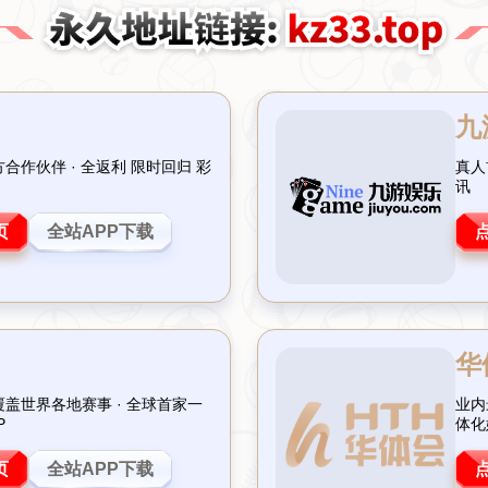
首页
新闻中心
：球迷支持是我们赢得一
5:04+08:00
中超MVP