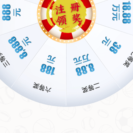
键因素
对抗，而是整个团队与观众之间的共鸣。研究表明，
大程度上得益于现场观众的鼓励。对于像杜加利奇