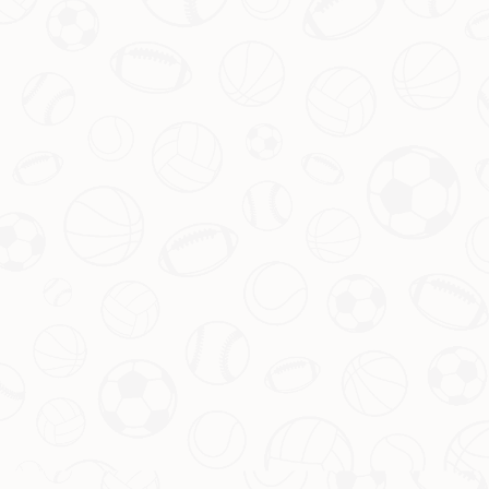
上一篇
博塔弗戈队长：微小胜机也
足以激励我们
相关文章