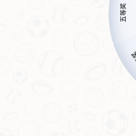
为何说球迷是胜利的关
很多时候，足球不仅仅是22人在草坪上的
主场比赛时球队胜率往往高于客场，而这很