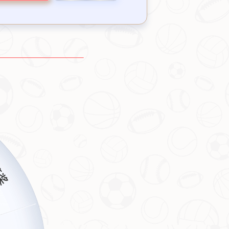
从赛事门票、酒店预订到专业的导游和运动
员训练服务，本站为每一位客户量身定制个
性化的行程安排，确保客户在享受体育赛事
的同时，获得更好的运动体验和休闲放松。
未来，公司将继续拓展体育旅游业务，进一
步加深与国际知名赛事、运动品牌及旅游目
的地的合作，推动体育旅游行业的蓬勃发
展，提供更高质量、更具吸引力的体育旅游
服务。
咨询表单