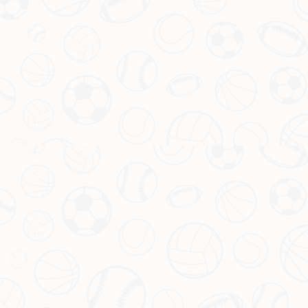
这样的球员而言，这种力量尤为重要。他曾
重新找回信心。因此，当我们谈论这位
中超
他们用热情点燃了赛场，也成就了杜加利奇
如何将支持转化为动力
对于职业球员来说，如何将
球迷的支持
转化
出的答案是：用心感受每一份鼓励，同时以
赛中全力以赴，甚至在社交媒体上频繁与粉
向的情感交流，不仅让他成为球队的核心人
*“人民英雄”*。
结语前的思考：足球因
无论是Du加利齐还是其他优秀球员，他们
运动，而是连接你我他的纽带。当我们在讨
——正是他们的陪伴，才让每一粒进球、每
中“赢下一切”的真正源泉。
游戏网站平台推荐：
开元棋牌官方网站APP下