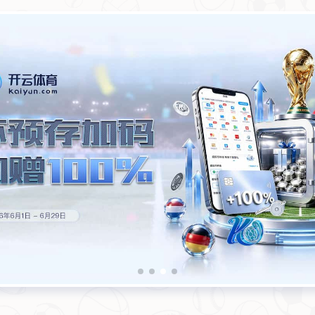
网
产品服务
新闻中心
联系我们
新闻中心