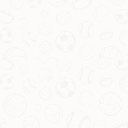
2026-08-08
曼联宣布：利桑德罗因膝
盖内侧副韧带损伤，将缺
阵至少两个月
2026-08-08
利物浦主场扩建延误，数
百万英镑收入泡汤
2026-08-08