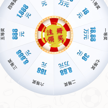
并非如此。35岁后，人们往往积累了更多经验，对自己的
需求和目标有了更清晰的认知。张帅在接受采访时曾提
到：“年轻时我总是想证明给别人看，现在我只想为自己
而战。”这种心态的转变，正是成熟带来的智慧。
此外，现代社会对年龄的态度也在改变。随着健康理念和
技术的发展，人的巅峰期正在延长。不管是职场转型，还
是兴趣培养，35岁后的每一步尝试都是对自我的全新探
索。
三、案例启示：从张帅到普通人，如何找到自己的路
除了张帅，还有许多人在35岁后找到新方向。比如，一位
名叫李明的程序员，在37岁时辞去高薪工作，转行成为一
名独立摄影师。他坦言：“年轻时总觉得要稳定，现在才
发现，真正让我快乐的是镜头背后的世界。”通过不断学
习和尝试，他逐渐在摄影圈站稳脚跟，年收入甚至超过了
之前的水平。这个案例与张帅的故事有异曲同工之妙：
勇
敢迈出第一步，才能发现更广阔的天空
。
对于普通人而言，“做自己”可以从小事开始，比如学习一
项新技能，或者重新拾起曾经放弃的爱好。只要愿意改
变，任何时候都不算晚。
四、如何在35岁后活出真我
首先，要学会接纳自己。张帅曾在低谷期饱受批评，但她