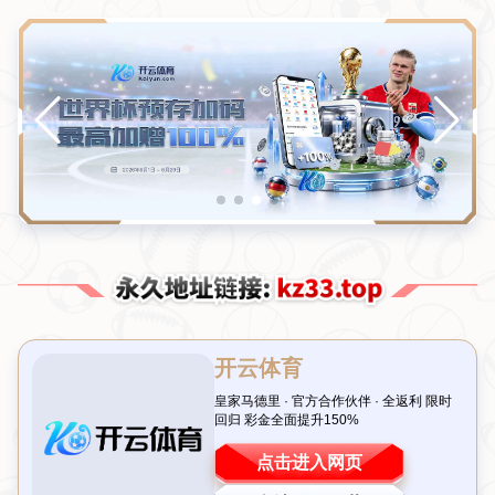
新闻中心
首页
新闻中心