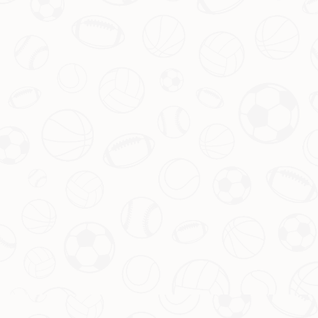
时点外卖 大头无奈摇头
2026-08-07
穆阿尼愿深化尤文法国传承，坚
定执行莫塔战术部署
2026-08-07
神奇翻盘！森林狼残阵末节逆转
24分击败西部霸主
2026-08-07