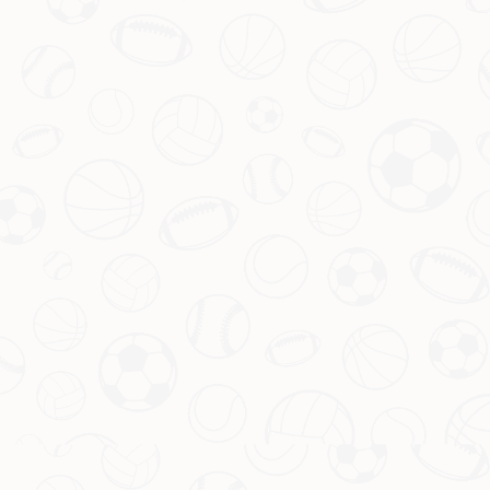
新闻中心
联系我们
友情链接
友情链接
联系我们
18534966574
admin@asia-bwinsports.com