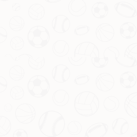
必赢亚洲联合必赢体育（bwin sports），通过网页版登录
入口地址为用户提供完善的体育平台。asia-
bwinsports.com 新用户注册送彩金立即到账，可直接参与
热门体育赛事投注，包括足球联赛、篮球锦标赛等全球顶级
赛事。平台实时更新赛事资讯与专业分析，用户可随时掌握
最新动态，并在安全可靠的投注环境中，享受体育竞猜带来
的乐趣与刺激，打造优质、可信赖的在线娱乐平台。
18534966574
热线电话
栏目介绍
关于必赢体育官网
产品服务