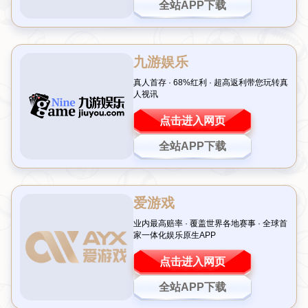
张帅：35岁，开启真实的自我之旅
by 必赢体育官网
2026-05-24T02:55:04+08:00
引言：35岁，人生的新起点
在很多人眼中，35岁似乎是一个分水岭，意味着青春的尾
声和责任的加重。然而，网球名将张帅用她的故事告诉我
们：
35岁之后做自己，并不晚
。无论年龄几何，只要心怀
热爱，勇敢追梦，人生随时可以绽放光芒。这篇文章将围
绕张帅的经历，探讨如何在“而立之年”后重新定义自我，
找到属于自己的方向。