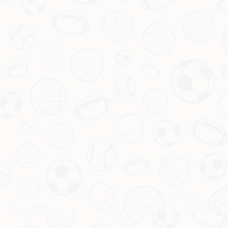
2026-08-11
马竞曼联争夺门将“大马丁”，转
会费或达4000万英镑
2026-08-11
关注我们