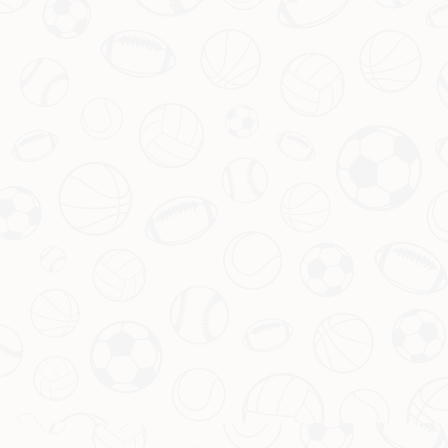
关于必赢体育官网
必赢体育官网
从赛事门票、酒店预订到专业的导游和运动员训练服
务，本站为每一位客户量身定制个性化的行程安排，