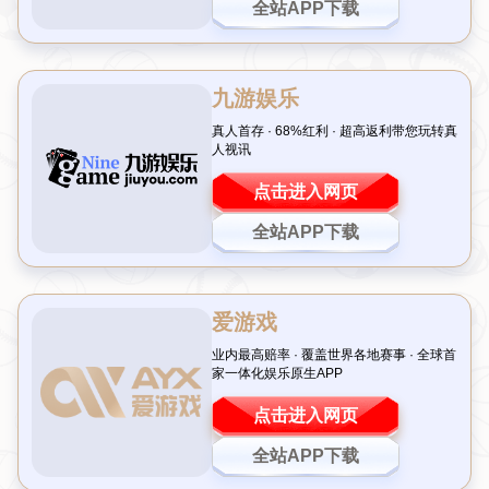
2025金球奖前瞻：群星竞逐，登贝莱问鼎
之路？
by 必赢体育官网
2026-05-24T02:55:04+08:00
作为全球足球界最具含金量的个人荣誉之一，金球奖历来
是人们关注和讨论的焦点。而即将到来的2025年，这一
年度盛事无疑更加令人期待。纵观当前足坛，许多顶级球
星都展示了出色的竞技状态。在这些候选者中，有四位实
力强劲的大将尤为引人注目，他们分别是姆巴佩、哈兰
德、维尼修斯以及备受瞩目的法国国脚——
奥斯曼·登贝
莱
。登贝莱在未来是否有机会凭借精彩发挥问鼎这一桂
冠，也成为本次话题的核心。
姆巴佩与哈兰德：锋线霸主
之争