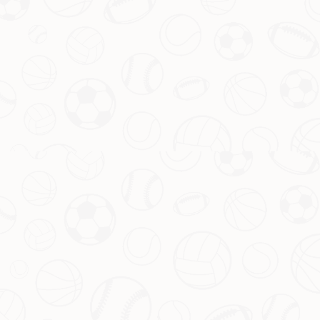
曼• 登贝莱
*总显得不那么稳定。然而随着近年来步入成熟
期，在重返核心舞台后的演出也逐渐赋予其更多加入讨论
行列基础。今年转会后情况又补档更自由配置开启深层.
假如且帮助记录值_externalplus
参考链接：
幸运飞艇（xyft)官方开奖网-精准人工计划APP下载
上一篇
人数劣势！皇马3-1逆转帕丘卡：射门8-
25，射正3-11，角球2-7
下一篇
哈曼再谈批评索默：晋级欧冠决赛是他对
质疑的最好回应