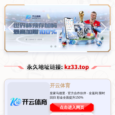
新闻中心
首页
新闻中心