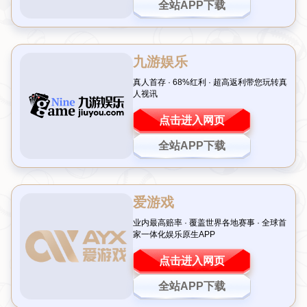
胜利却无缘晋级：维拉力克巴黎展现实
力，拉什福德表现如何？
by 必赢体育官网
2026-05-24T02:55:04+08:00
前言：胜利背后的反思与质疑
在足球的世界里，赢球本该是喜悦的象征，但有时候胜利
却伴随着出局的苦涩。阿斯顿维拉在欧冠赛场上力克巴黎
圣日耳曼，用实力证明了自己的竞争力，可惜最终仍未能
晋级。而另一边，曼联的拉什福德却在球队挣扎中饱受质
疑，他的表现与维拉的团队精神形成了鲜明对比。这篇文
章将围绕
维拉的突破
与
拉什福德的低迷
展开讨论，探寻胜
利与失败背后更深层次的意义。让我们一起走进这场“赢
球出局”的故事，感受足球带来的复杂情感。