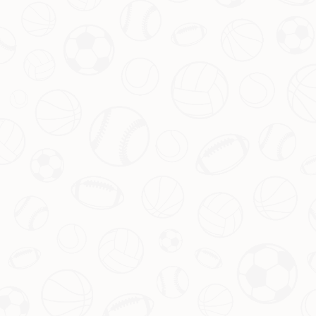
关于必赢体育官网
必赢体育官网
从赛事门票、酒店预订到专业的导游和运动员训练服
务，本站为每一位客户量身定制个性化的行程安排，
确保客户在享受体育赛事的同时，获得更好的运动体
验和休闲放松。未来，公司将继续拓展体育旅游业
务，进一步加深与国际知名赛事、运动品牌及旅游目
的地的合作，推动体育旅游行业的蓬勃发展，提供更
高质量、更具吸引力的体育旅游服务。