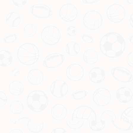
栏目介绍
关于必赢体育官网
产品服务
新闻中心
联系我们
友情链接
友情链接
联系我们
18534966574