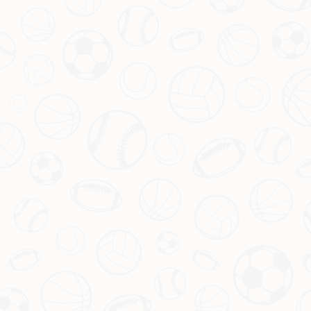
2026-08-08
重庆冠军赛：孙颖莎卫冕成
功，王楚钦夺冠再登世界之
巅