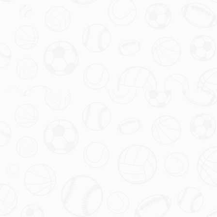
必赢亚洲联合必赢体育（bwin sports），通过网页版登录
入口地址为用户提供完善的体育平台。asia-
bwinsports.com 新用户注册送彩金立即到账，可直接参与
热门体育赛事投注，包括足球联赛、篮球锦标赛等全球顶级
赛事。平台实时更新赛事资讯与专业分析，用户可随时掌握
最新动态，并在安全可靠的投注环境中，享受体育竞猜带来
的乐趣与刺激，打造优质、可信赖的在线娱乐平台。
18534966574
热线电话