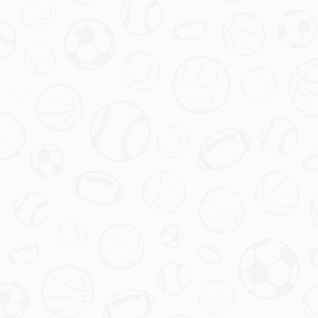
2026-08-08
关注我们