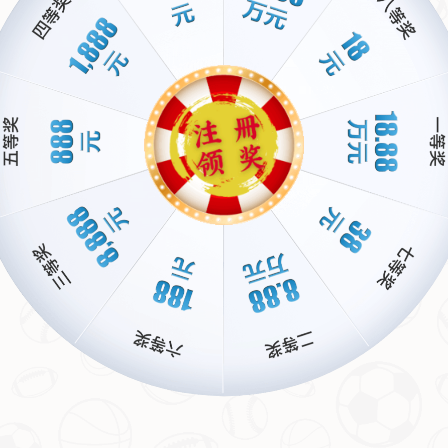
这场“赢球出局”的经历对维拉而言既是鼓励也是鞭策。他
们的表现证明，即使面对豪门球队，也能凭借团队配合和
战术执行力创造奇迹。但如何在漫长的赛季中保持稳定
性，是他们未来需要解决的问题。
拉什福德的困境：个人状态引发担忧
相比于维拉用团队精神书写奇迹，曼联的前锋拉什福德却
陷入了个人职业生涯的低谷。本赛季，他在英超和欧战中
的表现持续低迷，进球数寥寥无几，甚至多次错失关键机
会。以最近对阵切尔西的比赛为例，拉什福德在一次单刀
机会中未能把握住，直接导致球队错失扳平比分的机会。
这样的表现让球迷和媒体开始质疑：曾经那个速度惊人、
充满激情的年轻人去哪了？
更令人担忧的是，拉什福德似乎在心理层面也遇到了瓶
颈。场上的他显得缺乏自信，甚至在一些关键时刻选择回
避责任。相比之下，维拉球员在面对强敌时的拼搏精神，
与拉什福德的低迷形成了鲜明对比。或许，他需要像维拉
那样，从一场硬仗中找回自己的状态。
案例对比：团队与个人的力量差异
如果将維拉和拉什福德的表现放在一起分析，不难发现两
者之间的核心差异在于
团队协作
与
个人发挥
。維拉虽然整