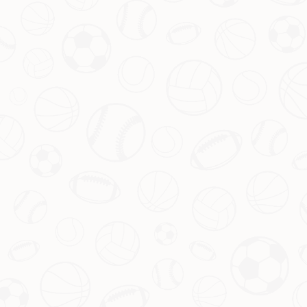
关于必赢体育官网
必赢体育官网
从赛事门票、酒店预订到专业的导游和运动员训练服
务，本站为每一位客户量身定制个性化的行程安排，
确保客户在享受体育赛事的同时，获得更好的运动体
验和休闲放松。未来，公司将继续拓展体育旅游业
务，进一步加深与国际知名赛事、运动品牌及旅游目
的地的合作，推动体育旅游行业的蓬勃发展，提供更
高质量、更具吸引力的体育旅游服务。