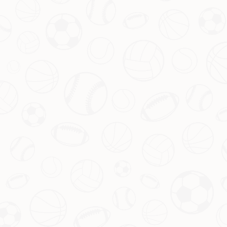
2026-08-07
关注我们