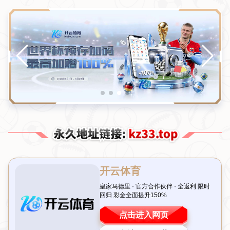
新闻中心
首页
新闻中心