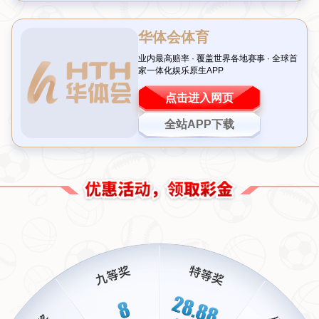
星。他在关键时刻频频得分，全场砍下
38分
，不仅刷新了
个人赛季新高，也为火箭锁定胜局立下汗马功劳。尤其是
在第三节，雷霆一度将比分迫近时，范乔丹连续命中两记
三分球，直接浇灭了对方的反扑气焰。他的表现不仅展现
了超强的得分能力，也体现了他在场上的领袖气质。
值得一提的是，这并不是范乔丹本赛季第一次在关键比赛
中挺身而出。作为火箭的后场核心，他用一次次精彩表现
证明了自己是球队不可或缺的一环。对于球迷来说，这样
的表现无疑让人对火箭未来的征程充满期待。