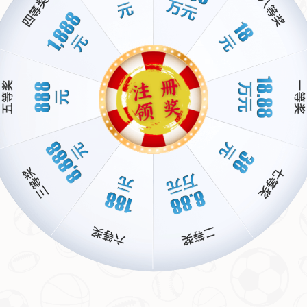
团队协作：火箭制胜的关键法宝
虽然范乔丹的表现堪称惊艳，但火箭能够击败雷霆这样的
强敌，绝不仅仅依靠一个人的力量。整场比赛中，球队在
防守端的压迫性尤为突出，尤其是在限制雷霆核心球员亚
历山大的发挥上做得十分到位。此外，前锋小贾巴里-史
密斯的篮板保护和申京在内线的牵制作用，也为球队提供
了充足的支持。
通过数据分析可以看出，火箭在本场比赛中的助攻数达到
28次
，远高于对手。这种流畅的团队配合，正是他们能够
在西部赛区稳步前进的重要原因。可以说，无论是进攻端
的火力输出，还是防守端的严密部署，火箭都展现出了争
冠队伍应有的风采。
案例分析：从低谷到崛起的蜕变
回顾过去几个赛季， rocket一度陷入低谷，战绩不佳甚至
成为联盟垫底的常客。然而，自从引入新教练乌度卡以及
签下包括范乔丹在内的核心球员后，球队的面貌焕然一
新。以本赛季为例， rocket不仅在常规赛中多次击败强