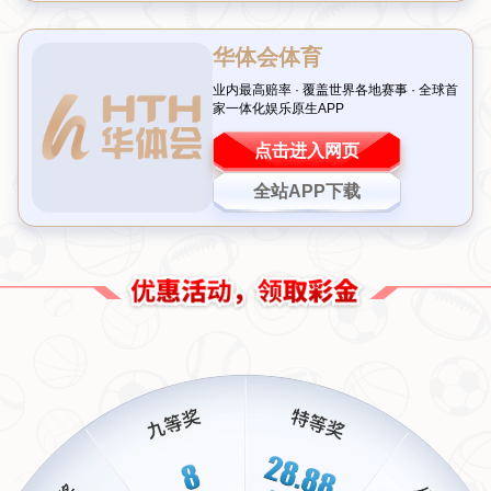
一 欧洲杯的历史与视觉记忆
自1960年首届欧洲杯举办以来，这项赛事已经走过了六
十余载的辉煌历程。每届比赛都会留下无数令人难忘的镜
头，而这些通过图片定格的瞬间，成为了球迷心中的永恒
经典。从黑白照片中的老将风采，到高清影像捕捉的现代
球星英姿，
欧洲杯图片
不仅是历史的见证，更是情感的载
体。无论是1988年范巴斯滕的零角度凌空抽射，还是
2004年希腊队的黑马奇迹，这些画面都深深地刻在了球
迷的脑海中。
二 经典瞬间盘点：那些不可错过的画面
在众多比赛中，有一些场景堪称永恒。以下是几张最具代
表性的照片，记录了欧洲杯的辉煌时刻：