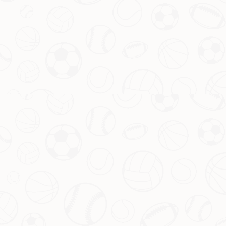
必赢亚洲联合必赢体育（bwin sports），通过网页版登录
入口地址为用户提供完善的体育平台。asia-
bwinsports.com 新用户注册送彩金立即到账，可直接参与
热门体育赛事投注，包括足球联赛、篮球锦标赛等全球顶级
赛事。平台实时更新赛事资讯与专业分析，用户可随时掌握
最新动态，并在安全可靠的投注环境中，享受体育竞猜带来
的乐趣与刺激，打造优质、可信赖的在线娱乐平台。
18534966574
热线电话