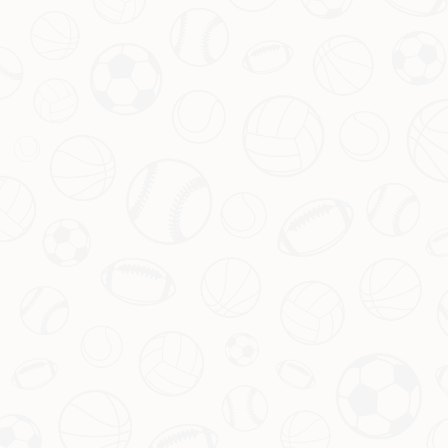
2026-08-07
新赛季F1焦点④：安东内利
是否名副其实的‘超级天才’？