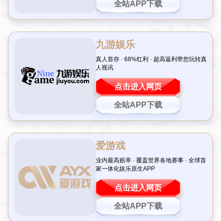
欧洲杯视觉盛宴：历届赛事难忘精彩瞬间
by 必赢体育官网
2026-05-24T02:55:04+08:00
引言：重温欧洲杯的激情瞬间
每逢欧洲杯，全球球迷的目光都会聚焦在这片绿茵场上，
那些激动人心的进球、关键的扑救和令人难忘的庆祝画
面，总能勾起我们对足球的无限热爱。今天，我们将通过
一组珍贵的
欧洲杯图片
，带大家回顾历届比赛中的
精彩瞬
间
，一起感受这项顶级赛事的独特魅力。无论是经典的逆
转战役，还是球星的巅峰时刻，这些画面都值得我们反复
品味。