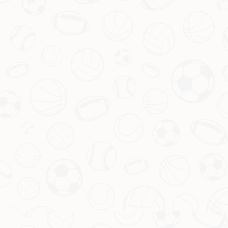
亨德森：曼联是我的一切，感恩
这里的每一个人
2026-08-07
体彩推出“球迷之声”音频征集活
动掀起热浪
2026-08-07
最终抉择：SHAMS选择火箭而非
热火！
2026-08-07
贝肯鲍尔：足坛传奇的一生与不