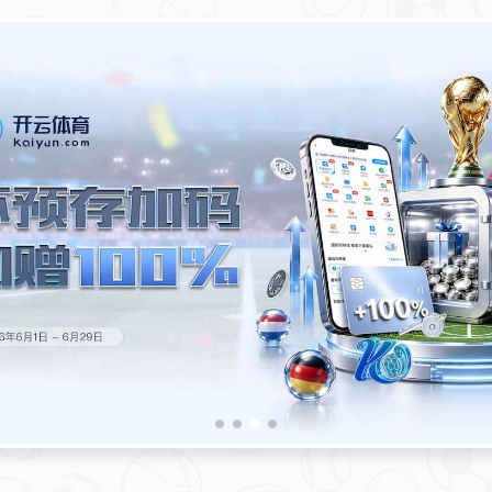
网
产品服务
新闻中心
联系我们
新闻中心