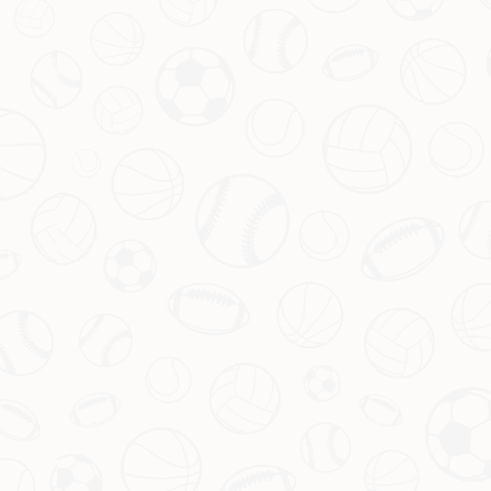
2026-08-08