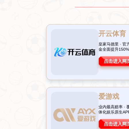
世界杯战术解析节
新策略
by 必赢体育官网
2026-05-24T02:5
引言：解锁足球世界的战术密码