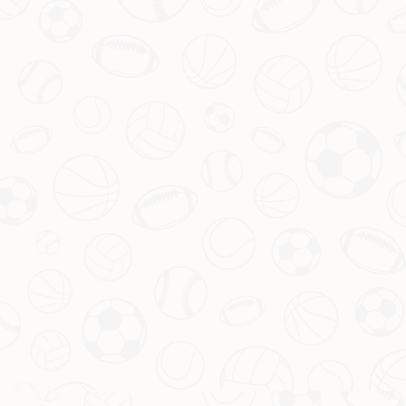
尤其是在世界杯期间，每一场焦点战役结束
及时性和针对性。无论是想了解某位球星的
都能成为你的最佳伙伴。
站点推荐：
米兰体育网赞助瓦伦西亚- 米兰体育AP
上一篇
【数据揭秘】阿森纳成皇马
星，小因扎吉打造国际米兰
峰
相关文章