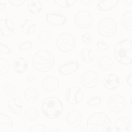
后，节目都会第一时间推出专题内容，确保信息的
表现，还是想探究某场比赛的胜负原因，这檔節目
P下载| Milan Sports
下一篇
克
巴萨中卫将被出售，罗马
新高
诺：克里斯滕森今夏或迎转
会