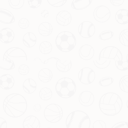
2026-08-08
苏迪曼杯半决赛：石宇奇
完胜奈良冈功大，国羽2-
0占优日本
2026-08-08
凌晨快讯：阿森纳客场狂
胜6球，科特迪瓦加冕冠
军，阿根廷锁定奥运席位
2026-08-08