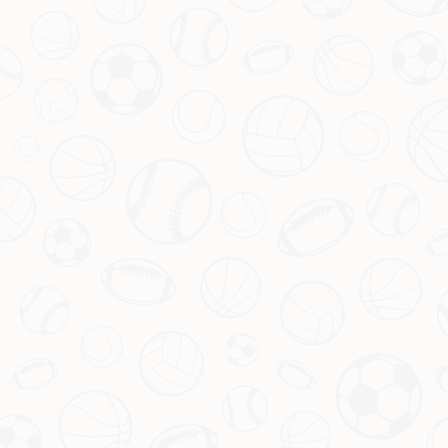
2026-08-08
首届电竞亚冠收官：申