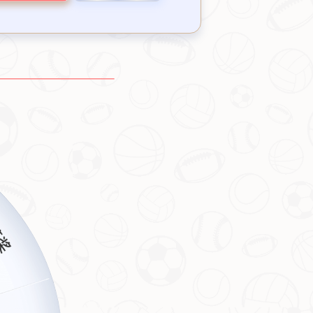
从赛事门票、酒店预订到专业的导游和运动
员训练服务，本站为每一位客户量身定制个
性化的行程安排，确保客户在享受体育赛事
的同时，获得更好的运动体验和休闲放松。
未来，公司将继续拓展体育旅游业务，进一
步加深与国际知名赛事、运动品牌及旅游目
的地的合作，推动体育旅游行业的蓬勃发
展，提供更高质量、更具吸引力的体育旅游
服务。
咨询表单